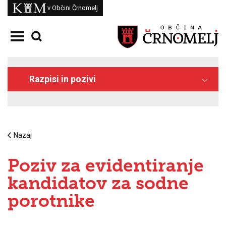
Skoči na vsebino
Kam
v Občini Črnomelj
Odpri meni
Razpisi in pozivi
Nazaj
Poziv za evidentiranje
kandidatov za sodne
porotnike