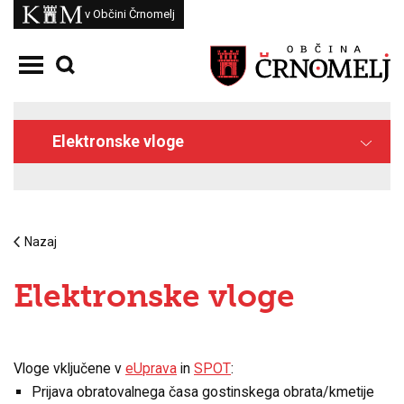
Skoči na vsebino
Kam
v Občini Črnomelj
Odpri meni
Elektronske vloge
Nazaj
Elektronske vloge
Vloge vključene v
eUprava
in
SPOT
:
Prijava obratovalnega časa gostinskega obrata/kmetije