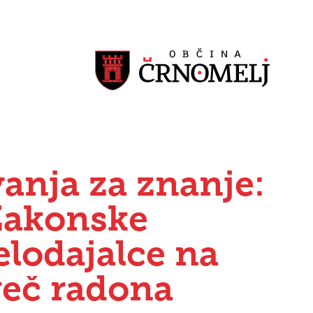
anja za znanje:
Zakonske
elodajalce na
več radona