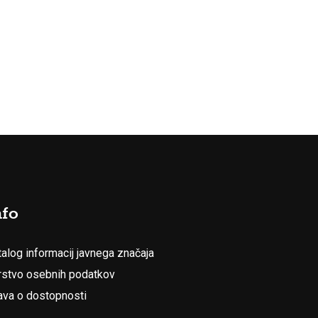
nfo
talog informacij javnega značaja
rstvo osebnih podatkov
java o dostopnosti