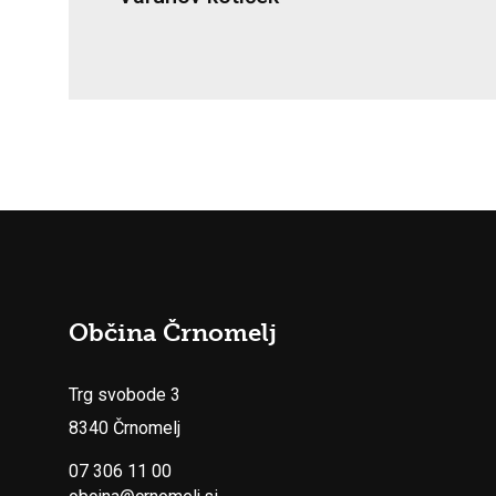
Občina Črnomelj
Trg svobode 3
8340 Črnomelj
07 306 11 00