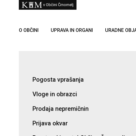
Skoči na vsebino
Kam
v Občini Črnomelj
O OBČINI
UPRAVA IN ORGANI
URADNE OBJ
Pogosta vprašanja
Vloge in obrazci
Prodaja nepremičnin
Prijava okvar