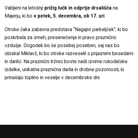
Vabljeni na letošnji
prižig lučk in odprtje drsališča
na
Majerju, ki bo
v petek, 5. decembra, ob 17. uri
.
Otroke čaka zabavna predstava “Nagajivi parkeljček”, ki bo
poskrbela za smeh, presenečenja in pravo praznično
vzdušje. Dogodek bo še posebej poseben, saj nas bo
obiskal Miklavž, ki bo otroke razveselil s prijaznimi besedami
in darilci. Na praznični tržnici boste našli izvirne rokodelske
izdelke, unikatna praznična darila in drobne pozornosti, ki
prinašajo toplino in veselje v decembrske dni.