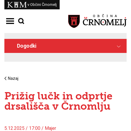
Skoči na vsebino
Kam
v Občini Črnomelj
Odpri meni
Dogodki
Nazaj
Prižig lučk in odprtje
drsališča v Črnomlju
5.12.2025 / 17:00 / Majer