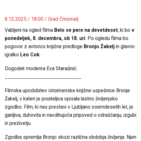
8.12.2025 / 18:00 / Grad Črnomelj
Vabljeni na ogled filma
Belo se pere na devetdeset
, ki bo
v
ponedeljek, 8. decembra, ob 18. uri
. Po ogledu filma bo
pogovor z avtorico knjižne predloge
Bronjo Žakelj
in glavno
igralko
Leo Cok
.
Dogodek moderira Eva Starašinič.
___________________________
Filmska upodobitev istoimenske knjižne uspešnice Bronje
Žakelj, v kateri je pisateljica opisala lastno življenjsko
zgodbo. Film, ki nas prestavi v Ljubljano osemdesetih let, je
ganljiva, duhovita in navdihujoča pripoved o odraščanju, izgubi
in preživetju.
Zgodba spremlja Bronjo skozi različna obdobja življenja. Njen