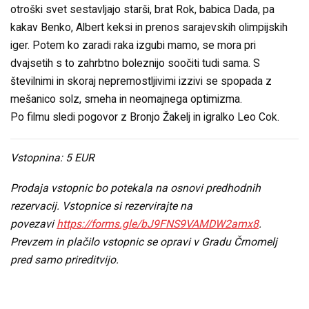
otroški svet sestavljajo starši, brat Rok, babica Dada, pa
kakav Benko, Albert keksi in prenos sarajevskih olimpijskih
iger. Potem ko zaradi raka izgubi mamo, se mora pri
dvajsetih s to zahrbtno boleznijo soočiti tudi sama. S
številnimi in skoraj nepremostljivimi izzivi se spopada z
mešanico solz, smeha in neomajnega optimizma.
Po filmu sledi pogovor z Bronjo Žakelj in igralko Leo Cok.
Vstopnina: 5 EUR
Prodaja vstopnic bo potekala na osnovi predhodnih
rezervacij. Vstopnice si rezervirajte na
povezavi
https://forms.gle/bJ9FNS9VAMDW2amx8
.
Prevzem in plačilo vstopnic se opravi v Gradu Črnomelj
pred samo prireditvijo.