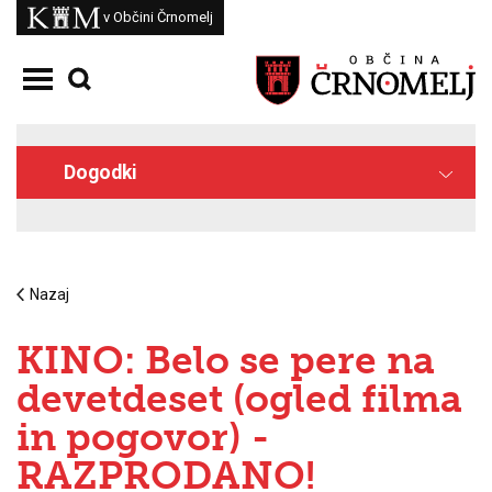
Skoči na vsebino
Kam
v Občini Črnomelj
Odpri meni
Dogodki
Nazaj
KINO: Belo se pere na
devetdeset (ogled filma
in pogovor) -
RAZPRODANO!