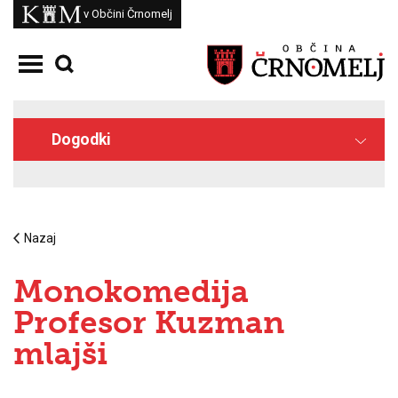
Skoči na vsebino
Kam
v Občini Črnomelj
Odpri meni
Dogodki
Nazaj
Monokomedija
Profesor Kuzman
mlajši