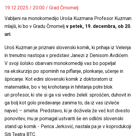
19.12.2025 / 20:00 / Grad Črnomelj
Vabljeni na monokomedijo Uroša Kuzmana Profesor Kuzman
mlajši, ki bo v Gradu Črnomelj
v petek, 19. decembra, ob 20.
uri
.
Uroš Kuzman je priznani slovenski komik, ki prihaja iz Velenja
in trenutno nastopa v predstavi Janezi z Denisom Avdićem.
V svoji šolsko obarvani monokomediji vas bo popeljal
na ekskurzijo po spominih na piflanje, plonkanje, učenje in
špricanje. Kot edini slovenski komik z doktoratom iz
matematike, bo v tej krohotanja in hihitanja polni blok
uri profesor, ki ste si ga vsi vedno želeli: sproščen, duhovit in
ga bolj kot golo predavanje zanima to, da iz vas izvleče
največ – smeha. Predstavo, ki je doživela že več kot dvesto
ponovitev, mu je pomagal ustvariti še en odlični slovenski
stand up komik - Perica Jerković, nastala pa je v koprodukciji
Siti Teatra BTC.