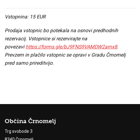
Vstopnina: 15 EUR
Prodaja vstopnic bo potekala na osnovi predhodnih
rezervacij. Vstopnice si rezervirajte na
povezavi
https://forms.gle/bJ9FNS9VAMDW2amx8
.
Prevzem in plačilo vstopnic se opravi v Gradu Črnomelj
pred samo prireditvijo.
Občina Črnomelj
Trg svobode 3
8340 Črnomelj