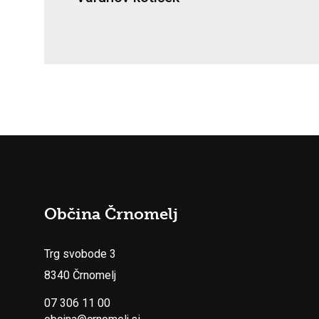
Občina Črnomelj
Trg svobode 3
8340 Črnomelj
07 306 11 00