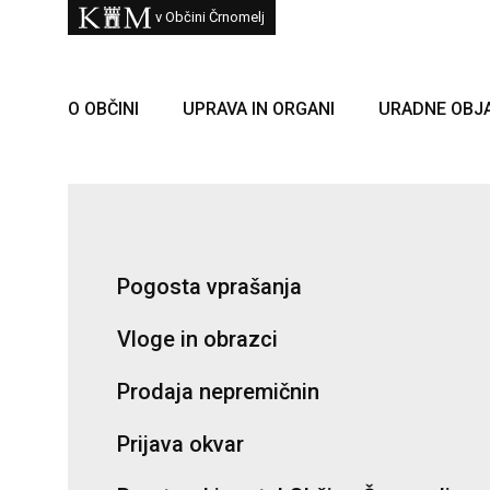
Skoči na vsebino
Kam
v Občini Črnomelj
O OBČINI
UPRAVA IN ORGANI
URADNE OBJ
Pogosta vprašanja
Vloge in obrazci
Prodaja nepremičnin
Prijava okvar