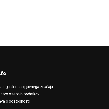
nfo
talog informacij javnega značaja
rstvo osebnih podatkov
java o dostopnosti