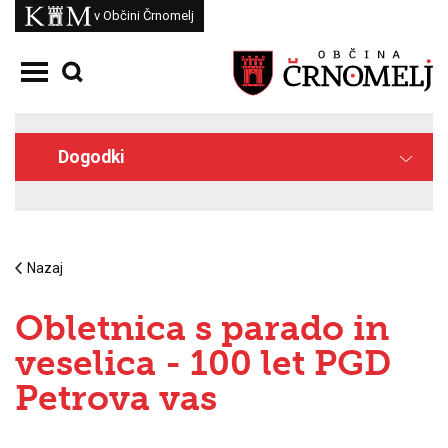
Skoči na vsebino
Kam
v Občini Črnomelj
Odpri meni
Dogodki
Nazaj
Obletnica s parado in
veselica - 100 let PGD
Petrova vas