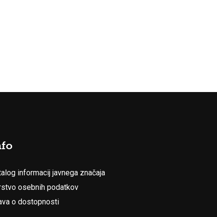
nfo
talog informacij javnega značaja
rstvo osebnih podatkov
java o dostopnosti