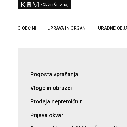
Skoči na vsebino
Kam
v Občini Črnomelj
O OBČINI
UPRAVA IN ORGANI
URADNE OBJ
Pogosta vprašanja
Vloge in obrazci
Prodaja nepremičnin
Prijava okvar