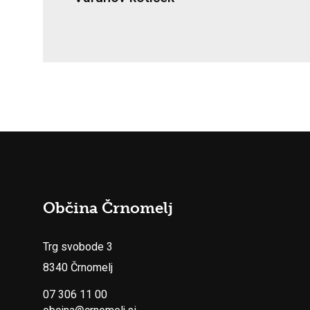
Občina Črnomelj
Trg svobode 3
8340 Črnomelj
07 306 11 00