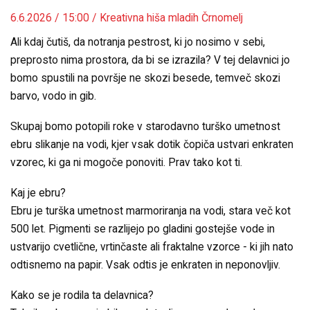
6.6.2026 / 15:00 / Kreativna hiša mladih Črnomelj
Ali kdaj čutiš, da notranja pestrost, ki jo nosimo v sebi,
preprosto nima prostora, da bi se izrazila? V tej delavnici jo
bomo spustili na površje ne skozi besede, temveč skozi
barvo, vodo in gib.
Skupaj bomo potopili roke v starodavno turško umetnost
ebru slikanje na vodi, kjer vsak dotik čopiča ustvari enkraten
vzorec, ki ga ni mogoče ponoviti. Prav tako kot ti.
Kaj je ebru?
Ebru je turška umetnost marmoriranja na vodi, stara več kot
500 let. Pigmenti se razlijejo po gladini gostejše vode in
ustvarijo cvetlične, vrtinčaste ali fraktalne vzorce - ki jih nato
odtisnemo na papir. Vsak odtis je enkraten in neponovljiv.
Kako se je rodila ta delavnica?