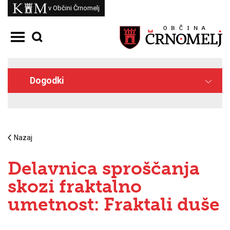
Skoči na vsebino
Kam
v Občini Črnomelj
Odpri meni
Dogodki
Nazaj
Delavnica sproščanja
skozi fraktalno
umetnost: Fraktali duše