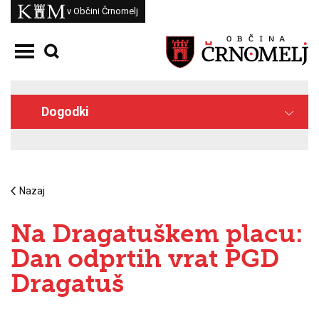
Skoči na vsebino
Kam
v Občini Črnomelj
Odpri meni
Dogodki
Nazaj
Na Dragatuškem placu:
Dan odprtih vrat PGD
Dragatuš