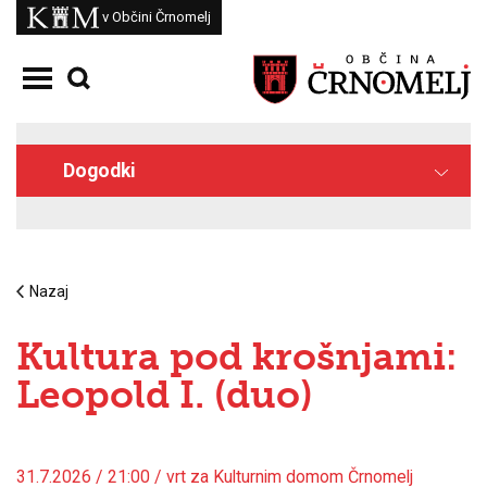
Skoči na vsebino
Kam
v Občini Črnomelj
Odpri meni
Dogodki
Nazaj
Kultura pod krošnjami:
Leopold I. (duo)
31.7.2026 / 21:00 / vrt za Kulturnim domom Črnomelj