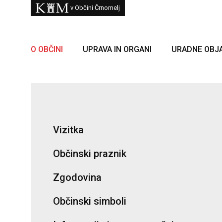
Skoči na vsebino
Kam
v Občini Črnomelj
O OBČINI
UPRAVA IN ORGANI
URADNE OBJ
Vizitka
Občinski praznik
Zgodovina
Občinski simboli