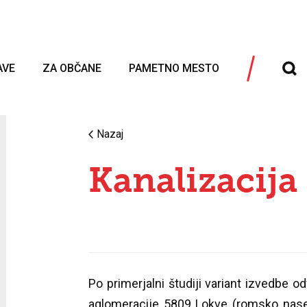
AVE
ZA OBČANE
PAMETNO MESTO
Nazaj
Kanalizacija
Po primerjalni študiji variant izvedbe 
aglomeracije 5809 Lokve (romsko nasel