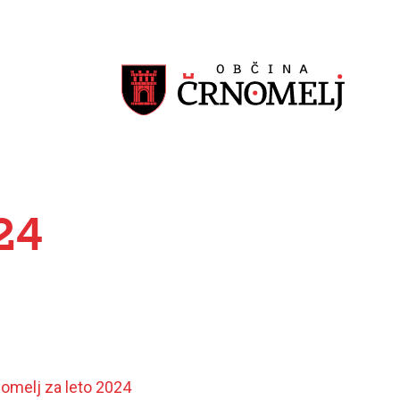
24
4
nomelj za leto 2024