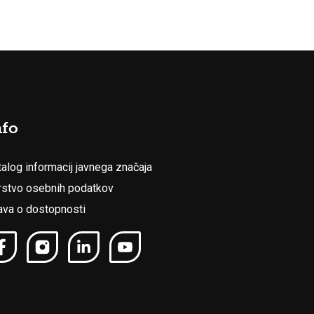
nfo
talog informacij javnega značaja
rstvo osebnih podatkov
java o dostopnosti