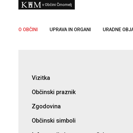
Skoči na vsebino
Kam
v Občini Črnomelj
O OBČINI
UPRAVA IN ORGANI
URADNE OBJ
Vizitka
Občinski praznik
Zgodovina
Občinski simboli