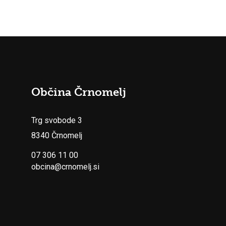
Občina Črnomelj
Trg svobode 3
8340 Črnomelj
07 306 11 00
obcina@crnomelj.si