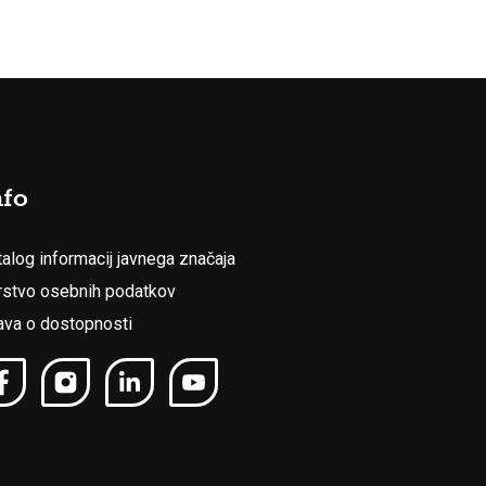
nfo
talog informacij javnega značaja
rstvo osebnih podatkov
java o dostopnosti