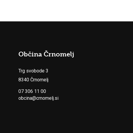
Občina Črnomelj
Trg svobode 3
8340 Črnomelj
07 306 11 00
obcina@crnomelj.si