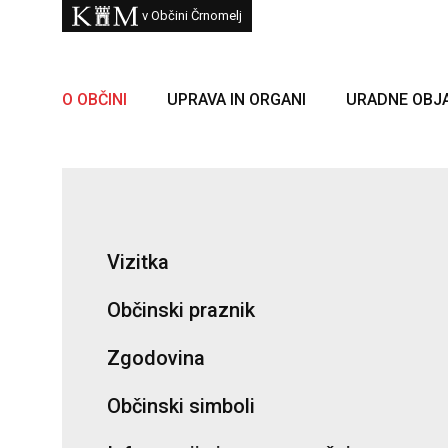
Skoči na vsebino
Kam
v Občini Črnomelj
O OBČINI
UPRAVA IN ORGANI
URADNE OBJ
Vizitka
Občinski praznik
Zgodovina
Občinski simboli