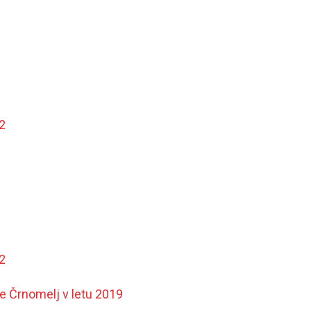
2
2
e Črnomelj v letu 2019