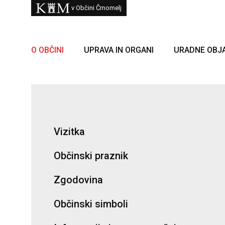
Skoči na vsebino
Kam
v Občini Črnomelj
O OBČINI
UPRAVA IN ORGANI
URADNE OBJ
Vizitka
Občinski praznik
Zgodovina
Občinski simboli