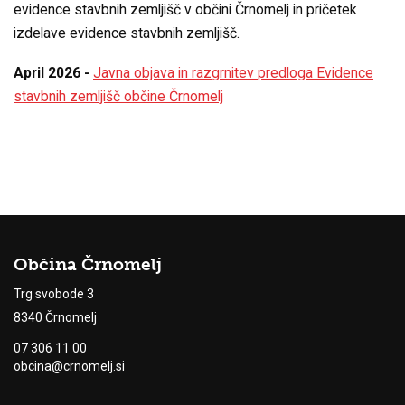
evidence stavbnih zemljišč v občini Črnomelj in pričetek
izdelave evidence stavbnih zemljišč.
April 2026 -
Javna objava in razgrnitev predloga Evidence
stavbnih zemljišč občine Črnomelj
Občina Črnomelj
Trg svobode 3
8340 Črnomelj
07 306 11 00
obcina@crnomelj.si