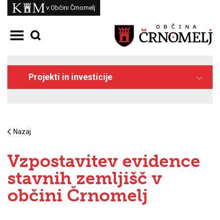
Skoči na vsebino
Kam
v Občini Črnomelj
Odpri meni
Projekti in investicije
Nazaj
Vzpostavitev evidence
stavnih zemljišč v
občini Črnomelj