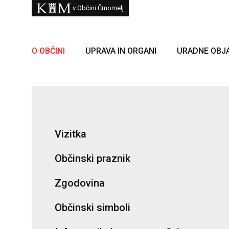
Skoči na vsebino
Kam
v Občini Črnomelj
O OBČINI
UPRAVA IN ORGANI
URADNE OBJ
Vizitka
Občinski praznik
Zgodovina
Občinski simboli