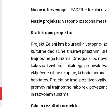
Naziv intervencije:
LEADER – lokalni raz
Naziv projekta:
Vstopno izstopna mesta
Kratek opis projekta:
Projekt Zeleni km bo uredil 4 vstopno-iz
kulturne dediščine z naravi prijaznimi ur
trajnostnega turizma. Omogočal bo novo d
kakovost življenja lokalnega prebivalstva
vključene ciljne skupine, ki bodo pomagal
habitatov. Projekt bo imel pozitiven vpliv
promoviral trajnostno rabo rek, povezan
in razvojem turizma.
Cilji in rezultati projekta: