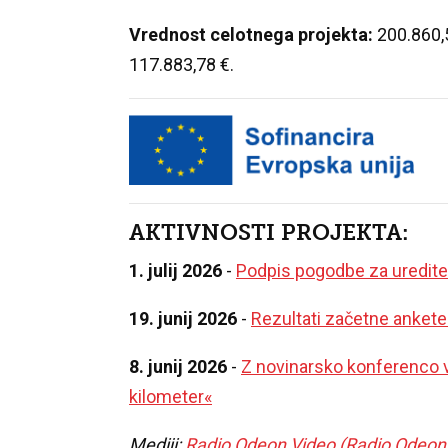
Vrednost celotnega projekta:
200.860,
117.883,78 €.
AKTIVNOSTI PROJEKTA:
1. julij 2026
-
Podpis pogodbe za ureditev
19. junij 2026
-
Rezultati začetne ankete
8. junij 2026
-
Z novinarsko konferenco v
kilometer«
Mediji:
Radio Odeon
Video (Radio Odeon