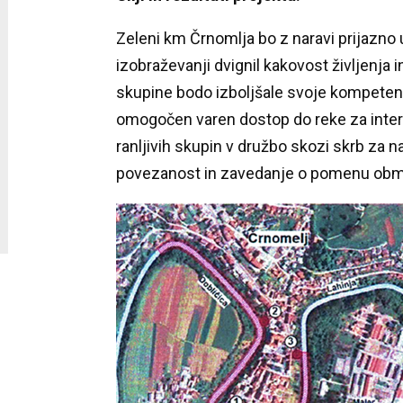
Zeleni km Črnomlja bo z naravi prijazno u
izobraževanji dvignil kakovost življenja i
skupine bodo izboljšale svoje kompetence 
omogočen varen dostop do reke za inter
ranljivih skupin v družbo skozi skrb za n
povezanost in zavedanje o pomenu obmo