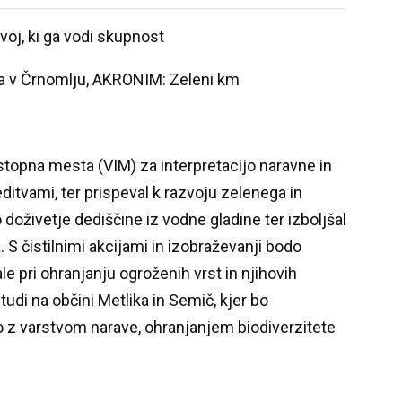
voj, ki ga vodi skupnost
 v Črnomlju, AKRONIM: Zeleni km
stopna mesta (VIM) za interpretacijo naravne in
editvami, ter prispeval k razvoju zelenega in
oživetje dediščine iz vodne gladine ter izboljšal
. S čistilnimi akcijami in izobraževanji bodo
e pri ohranjanju ogroženih vrst in njihovih
 tudi na občini Metlika in Semič, kjer bo
o z varstvom narave, ohranjanjem biodiverzitete