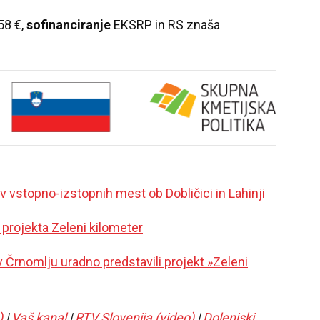
58 €,
sofinanciranje
EKSRP in RS znaša
 vstopno-izstopnih mest ob Dobličici in Lahinji
 projekta Zeleni kilometer
 Črnomlju uradno predstavili projekt »Zeleni
)
|
Vaš kanal
|
RTV Slovenija (video)
|
Dolenjski