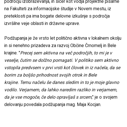
področju izobraževanja, in sicer kot vodja projektne pisarne
na Fakulteti za informacijske študije v Novem mestu, iz
preteklosti pa ima bogate delovne izkušnje s področja
izvršilne veje oblasti in državne uprave.
Podžupanja je že vrsto let politično aktivna v lokalnem okolju
in si nenehno prizadeva za razvoj Občine Črnomelj in Bele
krajine. "
Precej sem aktivna na več področjih, to mi je v
veselje, čutim se dolžno pomagati. V politiko sem aktivno
vstopila predvsem v prvi vrsti kot človek in iz načela, da se
borim za boljšo prihodnost svojih otrok in Bele
krajine. Temu načelu še danes sledim in to je moje glavno
vodilo. Verjamem, da lahko naredim razliko in verjamem,
da je vse mogoče, če delo opravljaš s srcem
," je o svojem
delovanju povedala podžupanja mag. Maja Kocjan.