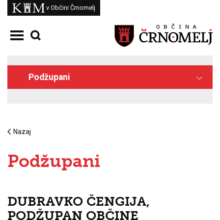
Skoči na vsebino
Kam
v Občini Črnomelj
Odpri meni
Podžupani
Nazaj
Podžupani
DUBRAVKO ČENGIJA,
PODŽUPAN OBČINE