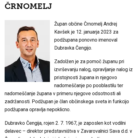
ČRNOMELJ
Župan občine Črnomelj Andrej
Kavšek je 12. januarja 2023 za
podžupana ponovno imenoval
Dubravka Čengijo.
Zadolžen je za pomoč županu pri
izvrševanju nalog, opravljanje nalog iz
pristojnosti župana in njegovo
nadomeščanje po pooblastilu ter
nadomeščanje župana v primeru njegove odsotnosti ali
zadržanosti. Podžupan je član občinskega sveta in funkcijo
podžupana opravlja nepoklicno.
Dubravko Čengija, rojen 2. 7. 1967, je zaposlen kot vodilni
delavec – direktor predstavništva v Zavarovalnici Sava d.d. v