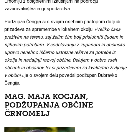
Črnomlju z dolgoletnimi izkušnjami na področju
zavarovalništva in gospodarstva.
Podžupan Čengija si s svojim osebnim pristopom do ljudi
prizadeva za spremembe v lokalnem okolju. »
Veliko časa
preživim na terenu, saj želim čim bolj prisluhniti ljudem in
njihovim potrebam. V sodelovanju z županom in občinsko
upravo nenehno iščemo ustrezne rešitve za potrebe iz
okolja in nadaljnji razvoj občine. Delujem v dobro vseh
občank in občanov ter si prizadevam za kvalitetno življenje
v občini
,« je o svojem delu povedal podžupan Dubravko
Čengija.
MAG. MAJA KOCJAN,
PODŽUPANJA OBČINE
ČRNOMELJ