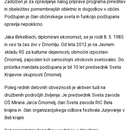
Zadolžen je za opravljanje nalog priprave programa prireditev
in obeležitev pomembnejših obletnic in dogodkov v občini.
Podžupan je član občinskega sveta in funkcijo podžupana
opravlja nepoklicno.
Jaka Birkelbach, diplomirani ekonomist, se je rodil 8. 5. 1985
in ves ta čas živi v Črnomlju. Od leta 2012 je na Javnem
skladu RS za kulturne dejavnosti, območni izpostavi
Črnomelj, zaposlen kot samostojni strokovni svetovalec. Do
pričetka mandata podžupana je bil 10 let predsednik Sveta
Krajevne skupnosti Črnomelj.
Poleg rednih delovnih obveznosti je aktiven tudi na
družbenih področjih življenja. Je predsednik Sveta zavoda
OŠ Mirana Jarca Črnomelj, član Sveta zavoda RIC Bela
krajina in član organizacijskega odbora festivala Jurjevanje v
Beli krajini.