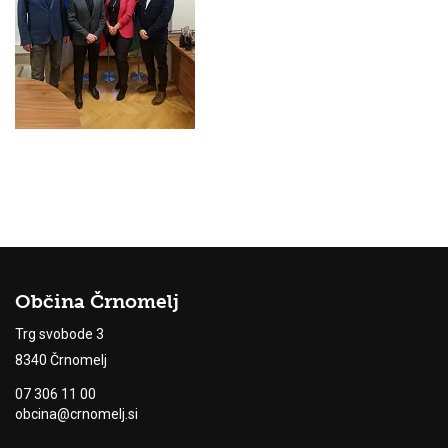
Občina Črnomelj
Trg svobode 3
8340 Črnomelj
07 306 11 00
obcina@crnomelj.si