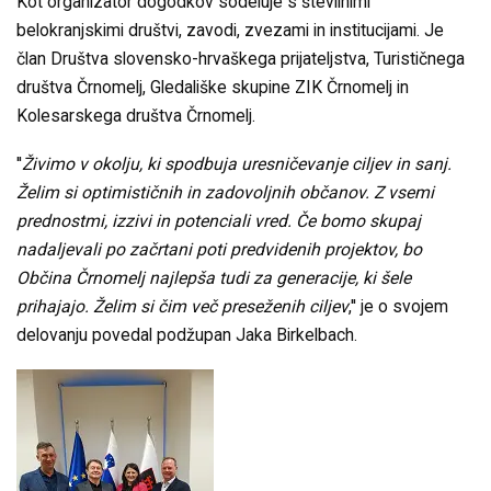
Kot organizator dogodkov sodeluje s številnimi
belokranjskimi društvi, zavodi, zvezami in institucijami. Je
član Društva slovensko-hrvaškega prijateljstva, Turističnega
društva Črnomelj, Gledališke skupine ZIK Črnomelj in
Kolesarskega društva Črnomelj.
''
Živimo v okolju, ki spodbuja uresničevanje ciljev in sanj.
Želim si optimističnih in zadovoljnih občanov. Z vsemi
prednostmi, izzivi in potenciali vred. Če bomo skupaj
nadaljevali po začrtani poti predvidenih projektov, bo
Občina Črnomelj najlepša tudi za generacije, ki šele
prihajajo. Želim si čim več preseženih ciljev
,'' je o svojem
delovanju povedal podžupan Jaka Birkelbach.