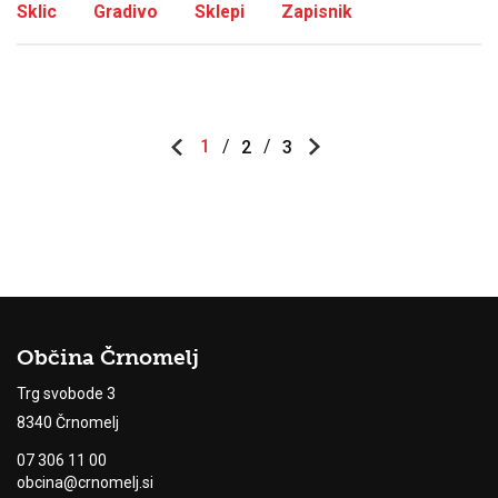
Sklic
Gradivo
Sklepi
Zapisnik
1
2
3
Občina Črnomelj
Trg svobode 3
8340 Črnomelj
07 306 11 00
obcina@crnomelj.si