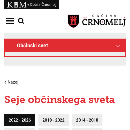
Skoči na vsebino
Kam
v Občini Črnomelj
Odpri meni
Občinski svet
Nazaj
Seje občinskega sveta
2022 - 2026
2018 - 2022
2014 - 2018